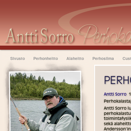
Antti
Sivusto
Perhonheitto
Alaheitto
Perhosiima
Cus